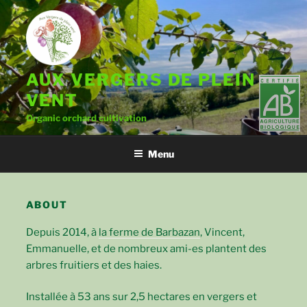
Skip
to
content
AUX VERGERS DE PLEIN
VENT
Organic orchard cultivation
Menu
ABOUT
Depuis 2014, à
la ferme de Barbazan
, Vincent,
Emmanuelle, et de nombreux ami-es plantent des
arbres fruitiers et des haies.
Installée à 53 ans sur 2,5 hectares en vergers et