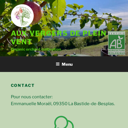
Skip
to
content
AUX VERGERS DE PLEIN
VENT
Organic orchard cultivation
Menu
CONTACT
Pour nous contacter:
Emmanuelle Moraël, 09350 La Bastide-de-Besplas.