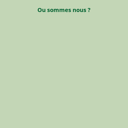
m
Ou sommes nous ?
a
i
l